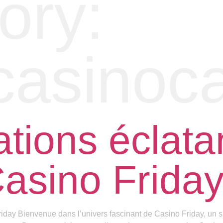
ory:
ycasinoc
ations éclat
Casino Frida
iday Bienvenue dans l’univers fascinant de Casino Friday, un sit