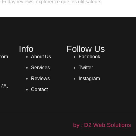
Friday reviews, explorer ce que les utilisateurs
Info
Follow Us
com
About Us
Facebook
Services
Twitter
Reviews
Instagram
 7A,
Contact
by : D2 Web Solutions