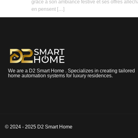
grâce à son ambiance festive et ses offres alléch
en pensent […]
We are a D2 Smart Home . Specializes in creating tailored
home automation systems for luxury residences.
© 2024 - 2025 D2 Smart Home