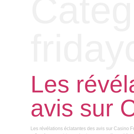
Categ
frida
Les révél
avis sur 
Les révélations éclatantes des avis sur Casino Fr