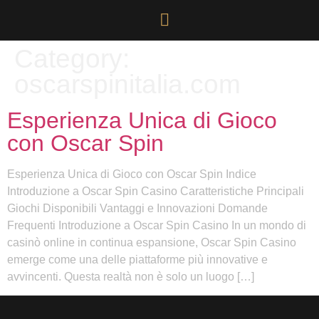
Category:
oscarspinitalia.com
Esperienza Unica di Gioco
con Oscar Spin
Esperienza Unica di Gioco con Oscar Spin Indice
Introduzione a Oscar Spin Casino Caratteristiche Principali
Giochi Disponibili Vantaggi e Innovazioni Domande
Frequenti Introduzione a Oscar Spin Casino In un mondo di
casinò online in continua espansione, Oscar Spin Casino
emerge come una delle piattaforme più innovative e
avvincenti. Questa realtà non è solo un luogo […]