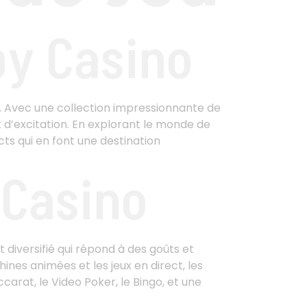
by Casino
. Avec une collection impressionnante de
d’excitation. En explorant le monde de
cts qui en font une destination
 Casino
diversifié qui répond à des goûts et
nes animées et les jeux en direct, les
ccarat, le Video Poker, le Bingo, et une