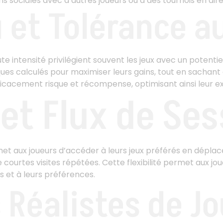
ns sociales avec d’autres joueurs ou à des tournois en dir
u et Tolérance a
te intensité privilégient souvent les jeux avec un potent
ques calculés pour maximiser leurs gains, tout en sachant q
icacement risque et récompense, optimisant ainsi leur ex
 et Flux de Ses
et aux joueurs d’accéder à leurs jeux préférés en dépla
 courtes visites répétées. Cette flexibilité permet aux jo
s et à leurs préférences.
 Réalistes de J