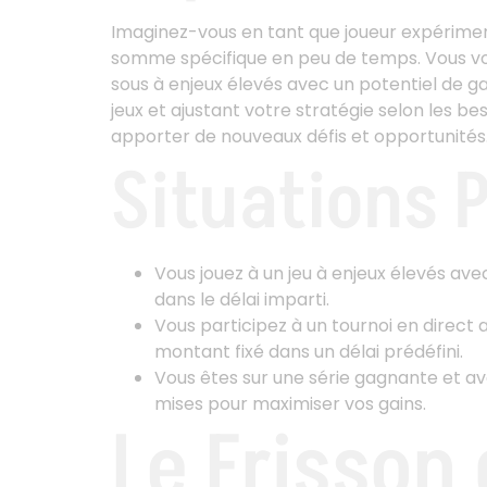
Imaginez-vous en tant que joueur expériment
somme spécifique en peu de temps. Vous vou
sous à enjeux élevés avec un potentiel de 
jeux et ajustant votre stratégie selon les be
apporter de nouveaux défis et opportunités
Situations 
Vous jouez à un jeu à enjeux élevés av
dans le délai imparti.
Vous participez à un tournoi en direct a
montant fixé dans un délai prédéfini.
Vous êtes sur une série gagnante et a
mises pour maximiser vos gains.
Le Frisson