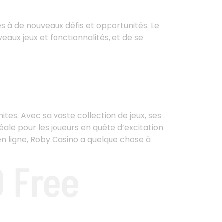
s à de nouveaux défis et opportunités. Le
veaux jeux et fonctionnalités, et de se
ites. Avec sa vaste collection de jeux, ses
éale pour les joueurs en quête d’excitation
n ligne, Roby Casino a quelque chose à
 Free