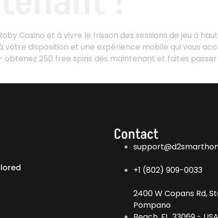
tenant !
Roby Casino et à vivre le frisson des sessions de jeu à hau
 à votre disposition et une expérience mobile qui vous ac
– obtenez 250 free spins dès maintenant et faites passer
Contact
support@d2smartho
ilored
+1 (802) 909-0033
2400 W Copans Rd, St
Pompano
Beach, FL, 33069 - US