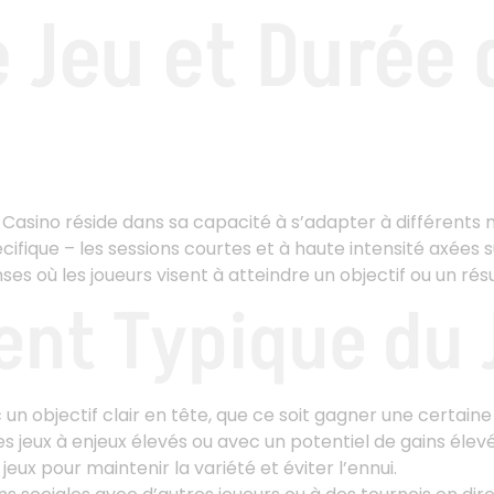
 Jeu et Durée 
 Casino réside dans sa capacité à s’adapter à différents 
ique – les sessions courtes et à haute intensité axées su
ses où les joueurs visent à atteindre un objectif ou un ré
nt Typique du 
 objectif clair en tête, que ce soit gagner une certain
s jeux à enjeux élevés ou avec un potentiel de gains élevé
x pour maintenir la variété et éviter l’ennui.