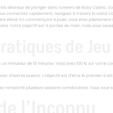
é, désireux de plonger dans l’univers de Roby Casino. Vou
s connectez rapidement, naviguez à travers la vaste coll
gains élevé. En commençant à jouer, vous êtes pleinemen
soins. Votre objectif est à portée de main, mais vous save
.
Pratiques de Jeu
ec un minuteur de 10 minutes. Vous avez 100 € sur votre 
vec d’autres joueurs. L’objectif est d’être le premier à a
vez remporté plusieurs sessions consécutives. Vous vous 
 de l’Inconnu