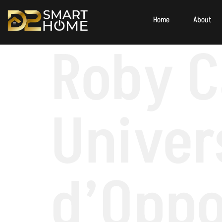
Home
About
Roby C
Univer
d’Oppo