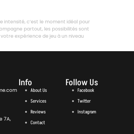
te intensité, c’est le moment idéal pour
compagne partout, les possibilités sont
 votre expérience de jeu à un niveau
Info
Follow Us
me.com
About Us
Facebook
Services
Twitter
Reviews
Instagram
e 7A,
Contact
A