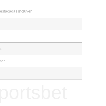
destacadas incluyen:
s.
esan.
ortsbet