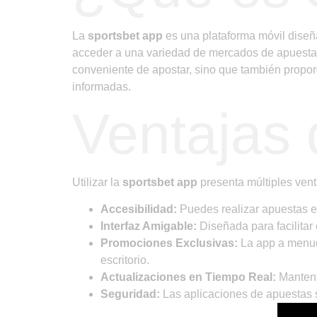
La
sportsbet app
es una plataforma móvil diseña
acceder a una variedad de mercados de apuestas,
conveniente de apostar, sino que también propor
informadas.
Ventajas 
Utilizar la
sportsbet app
presenta múltiples ven
Accesibilidad:
Puedes realizar apuestas e
Interfaz Amigable:
Diseñada para facilitar
Promociones Exclusivas:
La app a menud
escritorio.
Actualizaciones en Tiempo Real:
Mantente
Seguridad:
Las aplicaciones de apuestas s