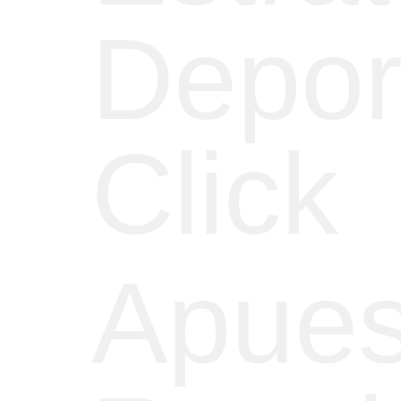
Depor
Click
Apues