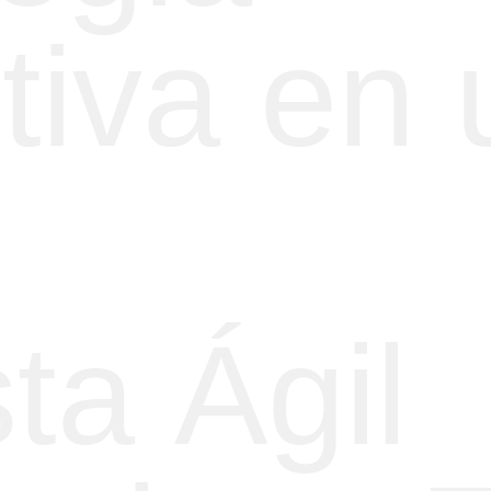
tiva en 
ta Ágil