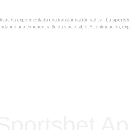
rtivas ha experimentado una transformación radical. La
sportsb
rindando una experiencia fluida y accesible. A continuación, ex
Sportsbet A