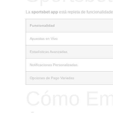
La
sportsbet app
está repleta de funcionalidad
Funcionalidad
Apuestas en Vivo
Estadísticas Avanzadas
Notificaciones Personalizadas
Opciones de Pago Variadas
Cómo Emp