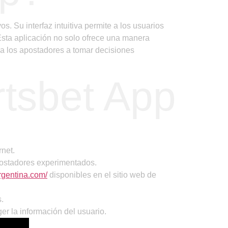
. Su interfaz intuitiva permite a los usuarios
Esta aplicación no solo ofrece una manera
 a los apostadores a tomar decisiones
rtsbet App
net.
apostadores experimentados.
argentina.com/
disponibles en el sitio web de
s.
r la información del usuario.