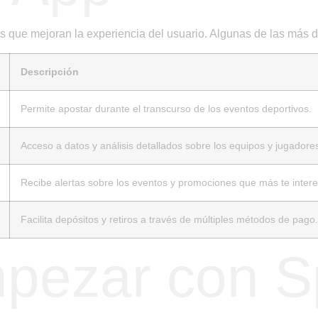
es que mejoran la experiencia del usuario. Algunas de las más 
Descripción
Permite apostar durante el transcurso de los eventos deportivos.
Acceso a datos y análisis detallados sobre los equipos y jugadore
Recibe alertas sobre los eventos y promociones que más te inter
Facilita depósitos y retiros a través de múltiples métodos de pago.
ezar con Sp