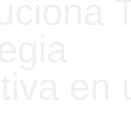
uciona 
egia
tiva en 