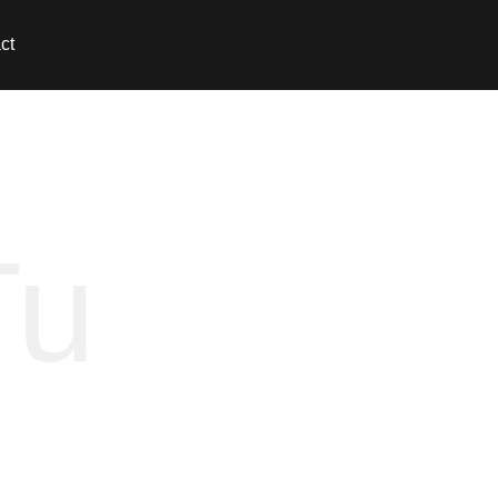
ct
Tu