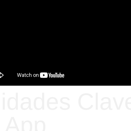
lidades Clav
t App