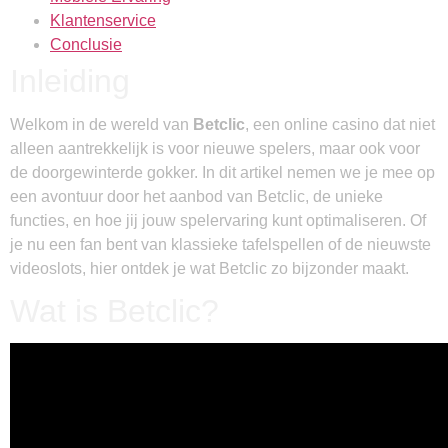
Klantenservice
Conclusie
Inleiding
Welkom in de wereld van
Betclic
, een online casino dat niet
alleen aantrekkelijk is voor nieuwe spelers, maar ook voor
de doorgewinterde gokker. In dit artikel nemen we je mee op
een avontuur door het aanbod van Betclic, de unieke
functies, en hoe jij jouw spelervaring kunt optimaliseren. Of
je nu een fan bent van klassieke tafelspellen of de nieuwste
videoslots, hier ontdek je wat Betclic zo bijzonder maakt.
Wat is Betclic?