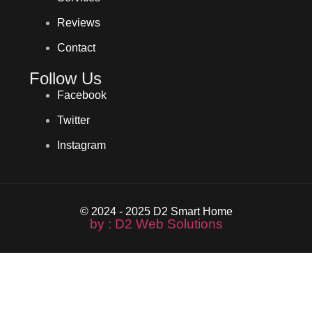
Reviews
Contact
Follow Us
Facebook
Twitter
Instagram
© 2024 - 2025 D2 Smart Home
by : D2 Web Solutions