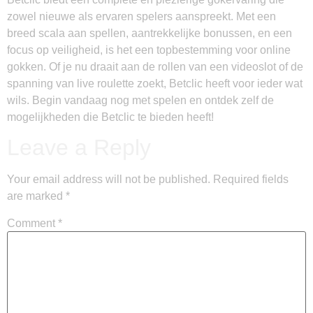
zowel nieuwe als ervaren spelers aanspreekt. Met een
breed scala aan spellen, aantrekkelijke bonussen, en een
focus op veiligheid, is het een topbestemming voor online
gokken. Of je nu draait aan de rollen van een videoslot of de
spanning van live roulette zoekt, Betclic heeft voor ieder wat
wils. Begin vandaag nog met spelen en ontdek zelf de
mogelijkheden die Betclic te bieden heeft!
Leave a Reply
Your email address will not be published.
Required fields
are marked
*
Comment
*