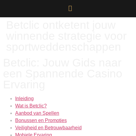
Betclic ontketent jouw
winnende strategie voor
sportweddenschappen
Betclic: Jouw Gids naar
een Spannende Casino
Ervaring
Inleiding
Wat is Betclic?
Aanbod van Spellen
Bonussen en Promoties
Veiligheid en Betrouwbaarheid
Mobiele Ervaring